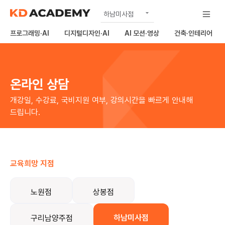
하남미사점
공식
프로그래밍·AI
디지털디자인·AI
AI 모션·영상
건축·인테리어
노원점
상봉점
온라인 상담
구리남양주점
김포점
개강일, 수강료, 국비지원 여부, 강의시간을 빠르게 안내해
드립니다.
의정부점
교육희망 지점
노원점
상봉점
하남미사점
구리남양주점